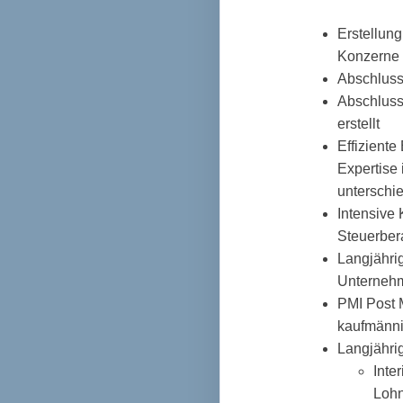
Erstellun
Konzerne
Abschluss
Abschluss
erstellt
Effiziente
Expertise
unterschi
Intensive 
Steuerber
Langjährig
Unternehme
PMI Post M
kaufmänni
Langjähri
Inte
Lohn