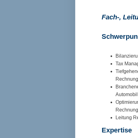
Fach-, Leit
Schwerpun
Bilanzier
Tax Manag
Tiefgehen
Rechnun
Branchener
Automobil
Optimieru
Rechnungs
Leitung R
Expertise