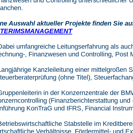
nanzwesen und Controlling unterschiedlicher
ranchen.
ne Auswahl aktueller Projekte finden Sie au
NTERIMSMANAGEMENT
Dabei umfangreiche Leitungserfahrung als auc
chnung-, Finanzwesen und Controlling, Post M
Langjährige Kanzleileitung einer mittelgroßen 
teuerberaterprüfung (ohne Titel), Steuerfachang
Gruppenleiterin in der Konzernzentrale der B
nzerncontrolling (Finanzberichterstattung un
nführung KonTraG und IFRS, Financial Instrume
Betriebswirtschaftliche Stabstelle im Kreditber
rtschaftliche Verhältnisse, Fördermittel- und