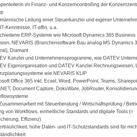
penleiterin im Finanz- und Konzerncontrolling der Konzernzen
up
männische Leitung einer Steuerkanzlei und eigener Unterneh
IT-Kenntnisse, IT-affin, u.a.
chiedene ERP-Systeme wie Microsoft Dynamics 365 Business 
sion, NEVARIS (Branchensoftware Bau analog MS Dynamics 
ral), Diamant
V Kanzlei und Unternehmensprogramme, wie DATEV Unterne
EV Eigenorganisation und DATEV Kanzlei Rechnungswesen,
nzplanungssysteme wie NEVARIS KLIP
osoft Office 365 inkl. Ecxel, Word, PowerPoint, Teams, Sharepoi
NET, Document Capture, DokuWare, JobRouter, Konsolidierun
flowsysteme
 Zusammenarbeit mit Steuerberatung / Wirtschaftsprüfung / Betr
g von Workflows, einheitliche Standards und digitale Tools (=
icherung, Effizienz)
rtraulichkeit, hohe Daten- und IT-Schutzstandards sind für mic
tändlichkeit