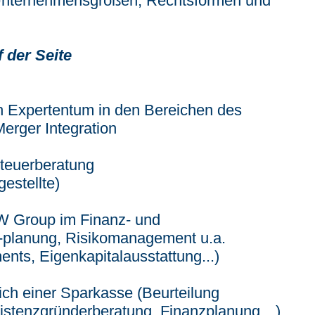
 Unternehmensgrößen, Rechtsformen und
f der Seite
h Expertentum in den Bereichen des
erger Integration
Steuerberatung
estellte)
MW Group im Finanz- und
d -planung, Risikomanagement u.a.
nts, Eigenkapitalausstattung...)
eich einer Sparkasse (Beurteilung
 Existenzgründerberatung, Finanzplanung…),