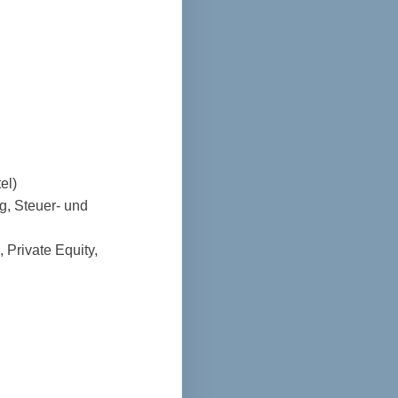
el)
g, Steuer- und
Private Equity,