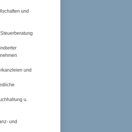
lschaften und
 Steuerberatung
ndierter
ernehmen
erkanzleien und
edliche
uchhaltung u.
anz- und