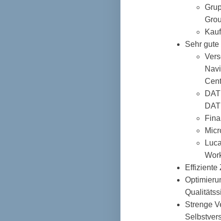
Grup
Gro
Kauf
Sehr gute 
Vers
Navi
Cent
DATE
DAT
Fina
Micr
Luca
Work
Effiziente
Optimierun
Qualitätss
Strenge Ve
Selbstvers