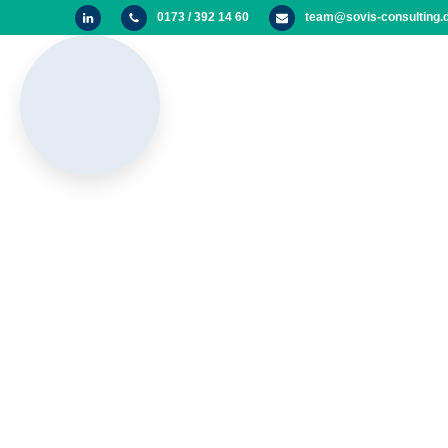
0173 / 392 14 60
team@sovis-consulting.